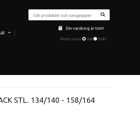
Din varukorg är tom!
äll
Moms visas:
Inkl
Exkl
CK STL. 134/140 - 158/164