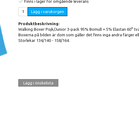
Finns i lager för omgående leverans
Lägg i varukorgen
Produktbeskrivning:
Walking Boxer Pojk/Junior 3-pack 95% Bomull + 5% Elastan 60° tvä
Boxerna på bilden är dom som gäller det finns inga andra färger ell
Storlekar 134/140 - 158/164.
Lägg i önskelista