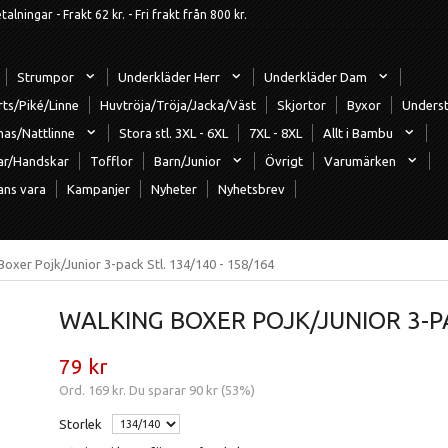
ningar - Frakt 62 kr. - Fri frakt från 800 kr.
Strumpor
Underkläder Herr
Underkläder Dam
rts/Piké/Linne
Huvtröja/Tröja/Jacka/Väst
Skjortor
Byxor
Underst
mas/Nattlinne
Stora stl. 3XL - 6XL
7XL - 8XL
Allt i Bambu
ar/Handskar
Tofflor
Barn/Junior
Övrigt
Varumärken
ans vara
Kampanjer
Nyheter
Nyhetsbrev
Boxer Pojk/Junior 3-pack Stl. 134/140 - 158/164
WALKING BOXER POJK/JUNIOR 3-PA
79 kr
Ord.
169 kr
. Du sparar
90 kr
(
53
%)
Storlek