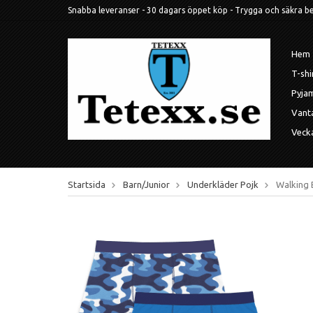
Snabba leveranser - 30 dagars öppet köp - Trygga och säkra betal
Hem
T-shi
Pyja
Vant
Veck
Startsida
Barn/Junior
Underkläder Pojk
Walking 