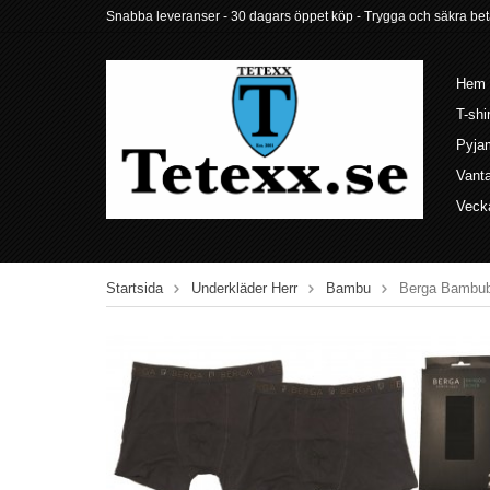
Snabba leveranser - 30 dagars öppet köp - Trygga och säkra betalni
Hem
T-shi
Pyja
Vant
Veck
Startsida
Underkläder Herr
Bambu
Berga Bambubo