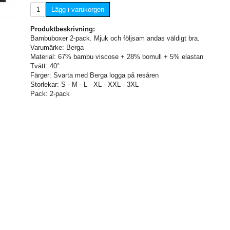
Lägg i varukorgen
Produktbeskrivning:
Bambuboxer 2-pack. Mjuk och följsam andas väldigt bra.
Varumärke: Berga
Material: 67% bambu viscose + 28% bomull + 5% elastan
Tvätt: 40°
Färger: Svarta med Berga logga på resåren
Storlekar: S - M - L - XL - XXL - 3XL
Pack: 2-pack