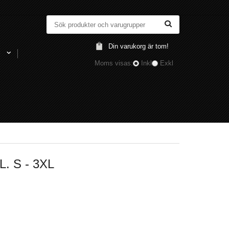
Din varukorg är tom!
l
Moms visas:
Inkl
Exkl
 S - 3XL