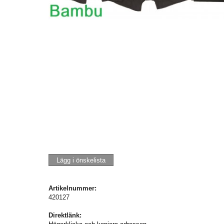
Lägg i önskelista
Artikelnummer:
420127
Direktlänk: