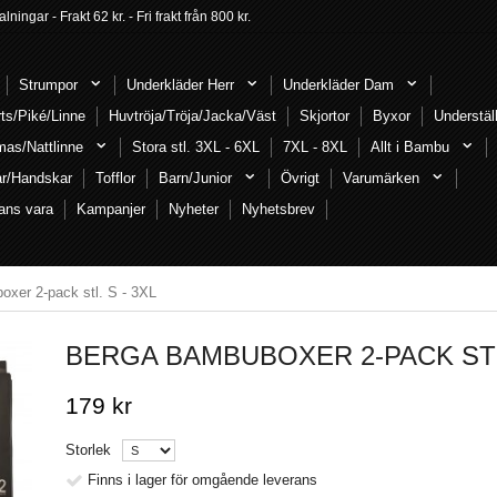
ngar - Frakt 62 kr. - Fri frakt från 800 kr.
Strumpor
Underkläder Herr
Underkläder Dam
rts/Piké/Linne
Huvtröja/Tröja/Jacka/Väst
Skjortor
Byxor
Understäl
mas/Nattlinne
Stora stl. 3XL - 6XL
7XL - 8XL
Allt i Bambu
ar/Handskar
Tofflor
Barn/Junior
Övrigt
Varumärken
ans vara
Kampanjer
Nyheter
Nyhetsbrev
xer 2-pack stl. S - 3XL
BERGA BAMBUBOXER 2-PACK STL.
179 kr
Storlek
Finns i lager för omgående leverans