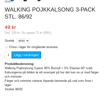
WALKING POJKKALSONG 3-PACK
STL. 86/92
49 kr
Ord.
120 kr
. Du sparar
71 kr
(
59
%)
Storlek
Finns i lager för omgående leverans
Lägg i varukorgen
Produktbeskrivning:
Walking Pojkkalsong 3-pack 95% Bomull + 5% Elastan 60° tvätt.
Kalsongerna på bilden är ett exempel på hur det kan se ut med färger
och mönster.
Färger och mönster varierar löpande beroende på vad som finns i
lager.
Storlek 86/92