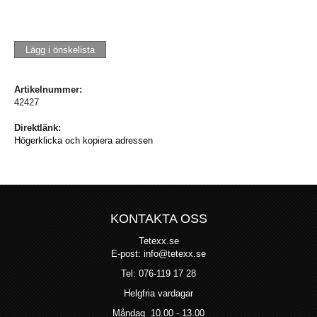
Lägg i önskelista
Artikelnummer:
42427
Direktlänk:
Högerklicka och kopiera adressen
KONTAKTA OSS
Tetexx.se
E-post: info@tetexx.se
Tel: 076-119 17 28
Helgfria vardagar
Måndag 10.00 - 13.00