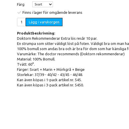
Färg
Finns i lager för omgående leverans
Lägg i varukorgen
Produktbeskrivning:
Doktorn Rekommenderar Extra lös resår 10 par.
En strumpa som sitter väldigt löst på foten. Väldigt bra om man h
100% bomull som andas bra och är bra för dom som har känsliga föt
Varumärke: The doctor recommends (Doktorn rekommenderar)
Material: 100% Bomull.
Tvätt: 60°.
Färger: Svart + Marin + Mörkgrå + Beige
Storlekar: 37/39 - 40/42 - 43/45 - 46/48.
Kan även köpas i 1-pack artikel nr. 545.
Kan även köpas i 3-pack artikel nr. 5450.