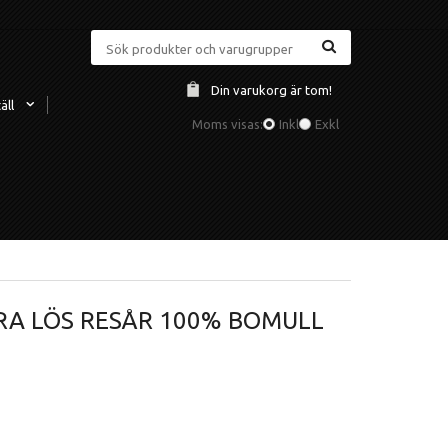
Din varukorg är tom!
äll
Moms visas:
Inkl
Exkl
A LÖS RESÅR 100% BOMULL