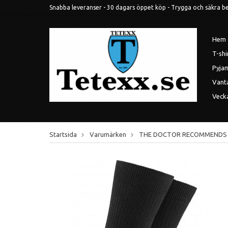
Snabba leveranser - 30 dagars öppet köp - Trygga och säkra betal
Hem
T-shi
Pyja
Vant
Veck
Startsida
Varumärken
THE DOCTOR RECOMMENDS