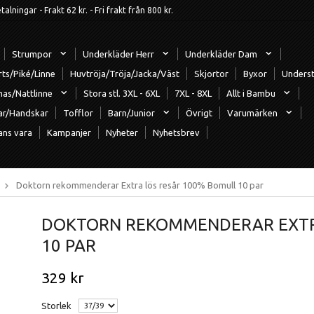
ningar - Frakt 62 kr. - Fri frakt från 800 kr.
Strumpor
Underkläder Herr
Underkläder Dam
rts/Piké/Linne
Huvtröja/Tröja/Jacka/Väst
Skjortor
Byxor
Underst
mas/Nattlinne
Stora stl. 3XL - 6XL
7XL - 8XL
Allt i Bambu
ar/Handskar
Tofflor
Barn/Junior
Övrigt
Varumärken
ans vara
Kampanjer
Nyheter
Nyhetsbrev
Doktorn rekommenderar Extra lös resår 100% Bomull 10 par
DOKTORN REKOMMENDERAR EXTR
10 PAR
329 kr
Storlek