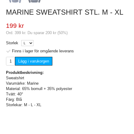
MARINE SWEATSHIRT STL. M - XL
199 kr
Ord.
399 kr
. Du sparar
200 kr
(
50
%)
Storlek
Finns i lager för omgående leverans
Lägg i varukorgen
Produktbeskrivning:
Sweatshirt
Varumärke: Marine
Material: 65% bomull + 35% polyester
Tvätt: 40°
Färg: Blå
Storlekar: M - L - XL