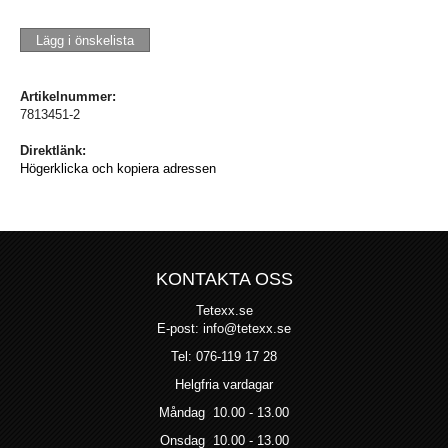
Lägg i önskelista
Artikelnummer:
7813451-2
Direktlänk:
Högerklicka och kopiera adressen
KONTAKTA OSS
Tetexx.se
E-post: info@tetexx.se
Tel: 076-119 17 28
Helgfria vardagar
Måndag 10.00 - 13.00
Onsdag 10.00 - 13.00