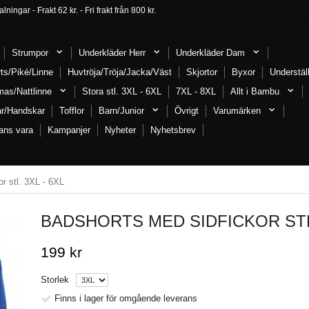
ngar - Frakt 62 kr. - Fri frakt från 800 kr.
Strumpor
Underkläder Herr
Underkläder Dam
rts/Piké/Linne
Huvtröja/Tröja/Jacka/Väst
Skjortor
Byxor
Understäl
mas/Nattlinne
Stora stl. 3XL - 6XL
7XL - 8XL
Allt i Bambu
ar/Handskar
Tofflor
Barn/Junior
Övrigt
Varumärken
ans vara
Kampanjer
Nyheter
Nyhetsbrev
r stl. 3XL - 6XL
BADSHORTS MED SIDFICKOR STL.
199 kr
Storlek
Finns i lager för omgående leverans