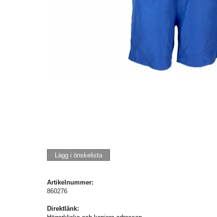
Lägg i önskelista
Artikelnummer:
860276
Direktlänk: