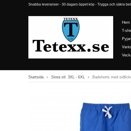
Snabba leveranser - 30 dagars öppet köp - Trygga och säkra betalni
Hem
T-shi
Pyja
Vant
Veck
Startsida
Stora stl. 3XL - 6XL
Badshorts med sidficko