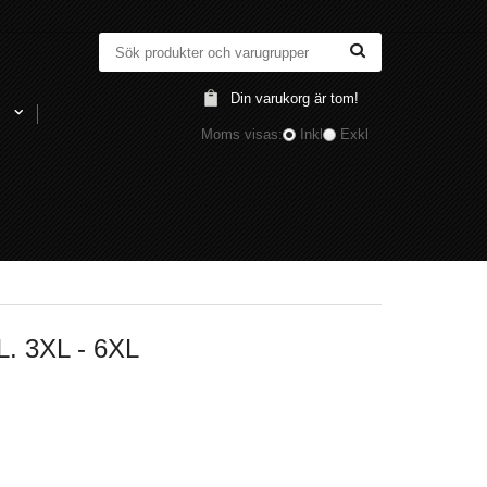
Din varukorg är tom!
l
Moms visas:
Inkl
Exkl
 3XL - 6XL