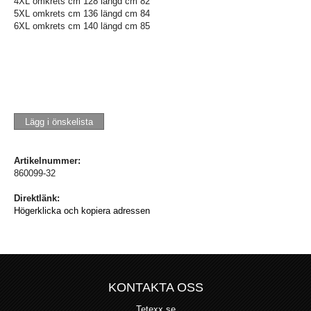
4XL omkrets cm 128 längd cm 82
5XL omkrets cm 136 längd cm 84
6XL omkrets cm 140 längd cm 85
Lägg i önskelista
Artikelnummer:
860099-32
Direktlänk:
Högerklicka och kopiera adressen
KONTAKTA OSS
Tetexx.se