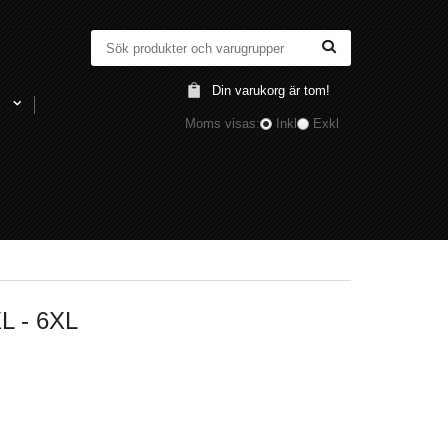
Din varukorg är tom!
l
Moms visas:
Inkl
Exkl
 - 6XL