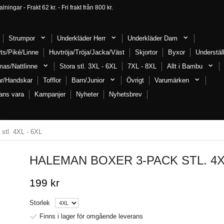
ngar - Frakt 62 kr. - Fri frakt från 800 kr.
Strumpor
Underkläder Herr
Underkläder Dam
rts/Piké/Linne
Huvtröja/Tröja/Jacka/Väst
Skjortor
Byxor
Understäl
mas/Nattlinne
Stora stl. 3XL - 6XL
7XL - 8XL
Allt i Bambu
ar/Handskar
Tofflor
Barn/Junior
Övrigt
Varumärken
ans vara
Kampanjer
Nyheter
Nyhetsbrev
stl. 4XL - 6XL
HALEMAN BOXER 3-PACK STL. 4XL
199 kr
Storlek
Finns i lager för omgående leverans