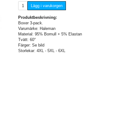
Lägg i varukorgen
Produktbeskrivning:
Boxer 3-pack.
Varumärke: Haleman
Material: 95% Bomull + 5% Elastan
Tvätt: 60°
Färger: Se bild
Storlekar: 4XL - 5XL - 6XL