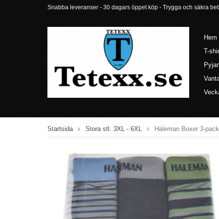
Snabba leveranser - 30 dagars öppet köp - Trygga och säkra betalni
Hem
T-shi
Pyja
Vant
Veck
Startsida
Stora stl. 3XL - 6XL
Haleman Boxer 3-pack 