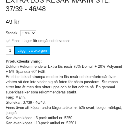
EXTRA LÖS RESÅR MARIN STL.
37/39 - 46/48
49 kr
Storlek
Finns i lager för omgående leverans
Lägg i varukorgen
Produktbeskrivning:
Doktorn Rekommenderar Extra lös resår 75% Bomull + 20% Polyamid
+ 5% Spandex 60° tvätt.
En ribb stickad strumpa med extra lös resår och komfortresår över
vristen så den inte vrider sig på foten för bästa passform. Strumpan
sitter inte åt men den sitter uppe och ät lätt och ta på. En gammal
superklassiker som rekommenderas starkt.
Färg: Marin.
Storlekar: 37/39 - 46/48.
Finns även att köpa i andra färger artikel nr. 525-svart, beige, mörkgrå,
ljusgrå
Kan även köpas i 3-pack artikel nr. 5250.
Kan även köpas i 10-pack artikel nr. 52501.