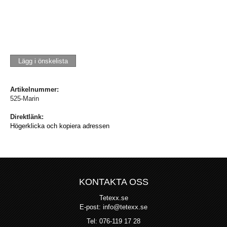
Lägg i önskelista
Artikelnummer:
525-Marin
Direktlänk:
Högerklicka och kopiera adressen
KONTAKTA OSS
Tetexx.se
E-post: info@tetexx.se
Tel: 076-119 17 28