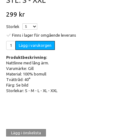
STL. S - XXL
299 kr
Storlek
Finns i lager för omgående leverans
Lägg i varukorgen
Produktbeskrivning:
Nattlinne med lång ärm.
Varumärke: Gill
Material: 100% bomull
Tvättråd: 40°
Färg: Se bild
Storlekar: S - M - L - XL - XXL
Lägg i önskelista