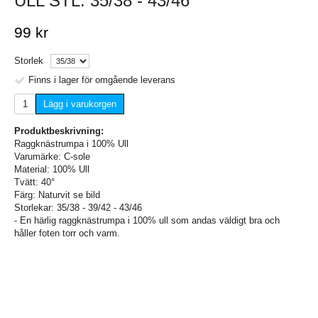
ULL STL. 35/38 - 43/46
99 kr
Storlek
Finns i lager för omgående leverans
Lägg i varukorgen
Produktbeskrivning:
Raggknästrumpa i 100% Ull
Varumärke: C-sole
Material: 100% Ull
Tvätt: 40°
Färg: Naturvit se bild
Storlekar: 35/38 - 39/42 - 43/46
- En härlig raggknästrumpa i 100% ull som andas väldigt bra och
håller foten torr och varm.