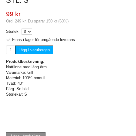
STL. S
99 kr
Ord.
249 kr
. Du sparar
150 kr
(
60
%)
Storlek
Finns i lager för omgående leverans
Lägg i varukorgen
Produktbeskrivning:
Nattlinne med lång ärm
Varumärke: Gill
Material: 100% bomull
Tvätt: 40°
Färg: Se bild
Storlekar: S