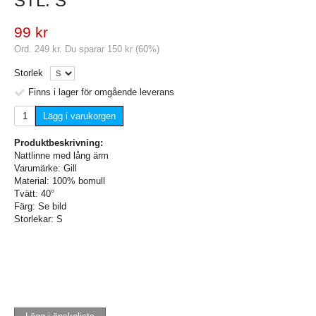
STL. S
99 kr
Ord.
249 kr
. Du sparar
150 kr
(
60
%)
Storlek
Finns i lager för omgående leverans
Lägg i varukorgen
Produktbeskrivning:
Nattlinne med lång ärm
Varumärke: Gill
Material: 100% bomull
Tvätt: 40°
Färg: Se bild
Storlekar: S