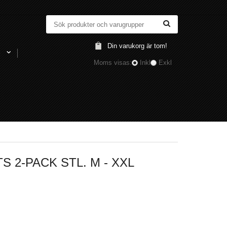
Din varukorg är tom!
l
Moms visas:
Inkl
Exkl
 2-PACK STL. M - XXL