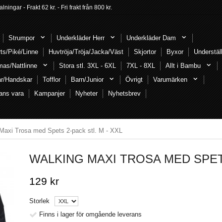
ngar - Frakt 62 kr. - Fri frakt från 800 kr.
Strumpor
Underkläder Herr
Underkläder Dam
rts/Piké/Linne
Huvtröja/Tröja/Jacka/Väst
Skjortor
Byxor
Understäl
mas/Nattlinne
Stora stl. 3XL - 6XL
7XL - 8XL
Allt i Bambu
ar/Handskar
Tofflor
Barn/Junior
Övrigt
Varumärken
ans vara
Kampanjer
Nyheter
Nyhetsbrev
Maxi Trosa med Spets 2-pack stl. M - XXL
WALKING MAXI TROSA MED SPETS
129 kr
Storlek
Finns i lager för omgående leverans