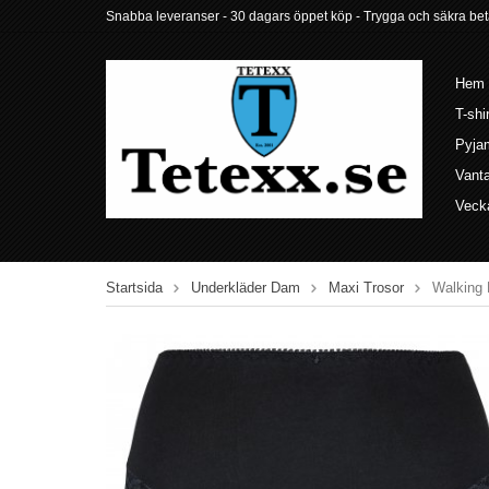
Snabba leveranser - 30 dagars öppet köp - Trygga och säkra betalni
Hem
T-shi
Pyja
Vant
Veck
Startsida
Underkläder Dam
Maxi Trosor
Walking 