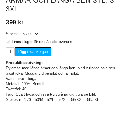
ÄRMAR OCH LÅNGA BEN STL. S -
3XL
399 kr
Storlek
Finns i lager för omgående leverans
Lägg i varukorgen
Produktbeskrivning:
Pyjamas med långa ärmar och långa ben. Med v-ringad hals och
bröstficka. Muddar vid benslut och ärmslut.
Varumärke: Berga
Material: 100% Bomull
Tvättråd: 40°
Färg: Svart byxa och svart/vit/grå randig tröja se bild.
Storlekar: 48/S - 50/M - 52/L - 54/XL - 56/XXL - 58/3XL