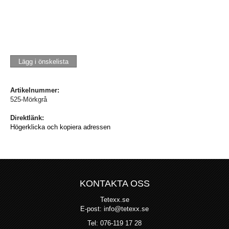
Lägg i önskelista
Artikelnummer:
525-Mörkgrå
Direktlänk:
Högerklicka och kopiera adressen
KONTAKTA OSS
Tetexx.se
E-post: info@tetexx.se
Tel: 076-119 17 28