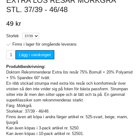
EXTRA LÖS RESÅR MÖRKGRÅ
STL. 37/39 - 46/48
49 kr
Storlek
Finns i lager för omgående leverans
Lägg i varukorgen
Produktbeskrivning:
Doktorn Rekommenderar Extra lös resår 75% Bomull + 20% Polyamid
+ 5% Spandex 60° tvätt.
En ribb stickad strumpa med extra lös resår och komfortresår över
vristen så den inte vrider sig på foten för bästa passform. Strumpan
sitter inte åt men den sitter uppe och är lätt och ta på. En gammal
superklassiker som rekommenderas starkt.
Färg: Mörkgrå.
Storlekar: 37/39 - 46/48.
Finns även att köpa i andra färger artikel nr. 525-svart, beige, marin,
ljusgrå
Kan även köpas i 3-pack artikel nr. 5250.
Kan även köpas i 10-pack artikel nr. 52501.