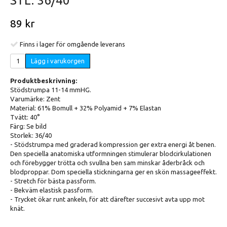
STL. 36/40
89 kr
Finns i lager för omgående leverans
Lägg i varukorgen
Produktbeskrivning:
Stödstrumpa 11-14 mmHG.
Varumärke: Zent
Material: 61% Bomull + 32% Polyamid + 7% Elastan
Tvätt: 40°
Färg: Se bild
Storlek: 36/40
- Stödstrumpa med graderad kompression ger extra energi åt benen.
Den speciella anatomiska utformningen stimulerar blodcirkulationen
och förebygger trötta och svullna ben sam minskar åderbråck och
blodproppar. Dom speciella stickningarna ger en skön massageeffekt.
- Stretch för bästa passform.
- Bekväm elastisk passform.
- Trycket ökar runt ankeln, för att därefter succesivt avta upp mot
knät.