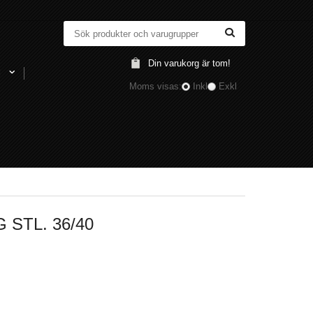
Din varukorg är tom!
l
Moms visas:
Inkl
Exkl
STL. 36/40