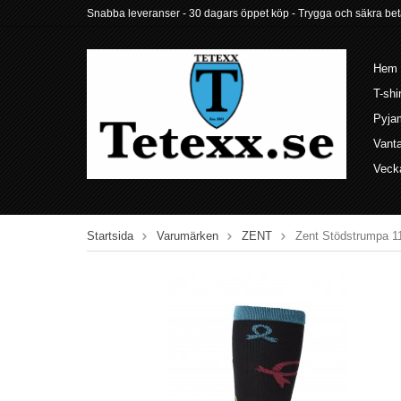
Snabba leveranser - 30 dagars öppet köp - Trygga och säkra betalni
Hem
T-shi
Pyja
Vant
Veck
Startsida
Varumärken
ZENT
Zent Stödstrumpa 1