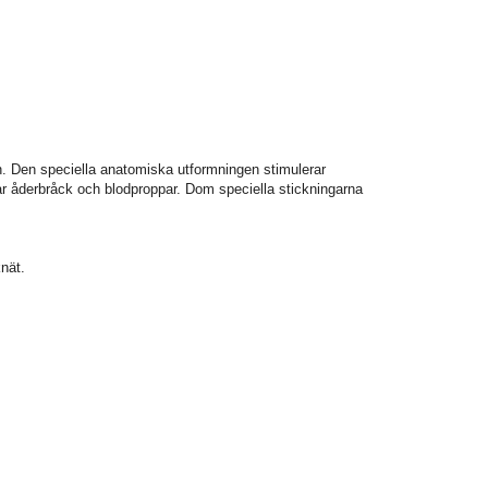
. Den speciella anatomiska utformningen stimulerar
ar åderbråck och blodproppar. Dom speciella stickningarna
knät.