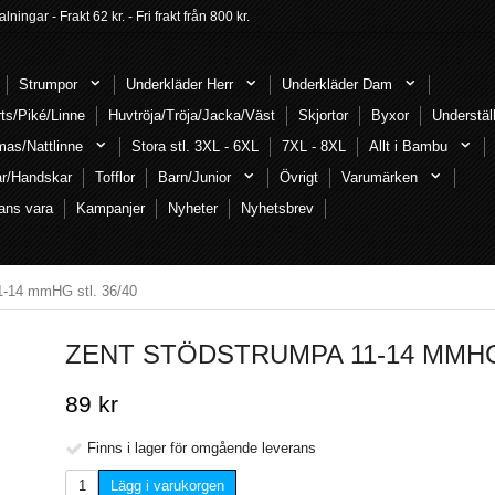
ngar - Frakt 62 kr. - Fri frakt från 800 kr.
Strumpor
Underkläder Herr
Underkläder Dam
rts/Piké/Linne
Huvtröja/Tröja/Jacka/Väst
Skjortor
Byxor
Understäl
mas/Nattlinne
Stora stl. 3XL - 6XL
7XL - 8XL
Allt i Bambu
ar/Handskar
Tofflor
Barn/Junior
Övrigt
Varumärken
ans vara
Kampanjer
Nyheter
Nyhetsbrev
1-14 mmHG stl. 36/40
ZENT STÖDSTRUMPA 11-14 MMHG 
89 kr
Finns i lager för omgående leverans
Lägg i varukorgen