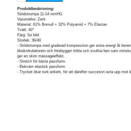
Produktbeskrivning:
Stödstrumpa 11-14 mmHG.
Varumärke: Zent
Material: 61% Bomull + 32% Polyamid + 7% Elastan
Tvätt: 40°
Färg: Se bild
Storlek: 36/40
- Stödstrumpa med graderad kompression ger extra energi åt benen
blodcirkulationen och förebygger trötta och svullna ben sam minsk
ger en skön massageeffekt.
- Stretch för bästa passform.
- Bekväm elastisk passform.
- Trycket ökar runt ankeln, för att därefter succesivt avta upp mot 