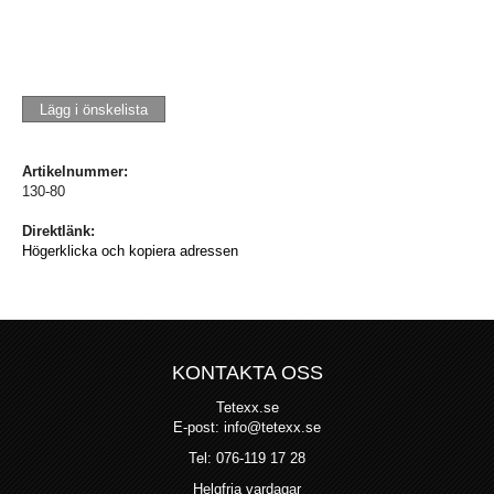
Lägg i önskelista
Artikelnummer:
130-80
Direktlänk:
Högerklicka och kopiera adressen
KONTAKTA OSS
Tetexx.se
E-post: info@tetexx.se
Tel: 076-119 17 28
Helgfria vardagar