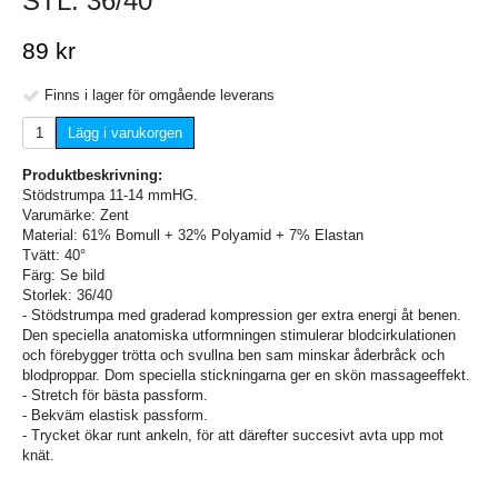
STL. 36/40
89 kr
Finns i lager för omgående leverans
Lägg i varukorgen
Produktbeskrivning:
Stödstrumpa 11-14 mmHG.
Varumärke: Zent
Material: 61% Bomull + 32% Polyamid + 7% Elastan
Tvätt: 40°
Färg: Se bild
Storlek: 36/40
- Stödstrumpa med graderad kompression ger extra energi åt benen.
Den speciella anatomiska utformningen stimulerar blodcirkulationen
och förebygger trötta och svullna ben sam minskar åderbråck och
blodproppar. Dom speciella stickningarna ger en skön massageeffekt.
- Stretch för bästa passform.
- Bekväm elastisk passform.
- Trycket ökar runt ankeln, för att därefter succesivt avta upp mot
knät.