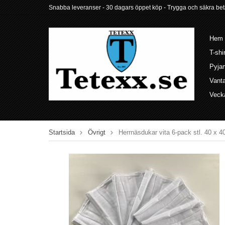
Snabba leveranser - 30 dagars öppet köp - Trygga och säkra betalni
Hem
T-shi
Pyja
Vant
Veck
Startsida
Övrigt
Herrnäsdukar vita 6-pack stl. 40 x 