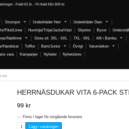
ngar - Frakt 62 kr. - Fri frakt från 800 kr.
Strumpor
Underkläder Herr
Underkläder Dam
rts/Piké/Linne
Huvtröja/Tröja/Jacka/Väst
Skjortor
Byxor
Understäl
mas/Nattlinne
Stora stl. 3XL - 6XL
7XL - 8XL
Allt i Bambu
ar/Handskar
Tofflor
Barn/Junior
Övrigt
Varumärken
ans vara
Kampanjer
Nyheter
Nyhetsbrev
40 cm
HERRNÄSDUKAR VITA 6-PACK STL
99 kr
Finns i lager för omgående leverans
Lägg i varukorgen