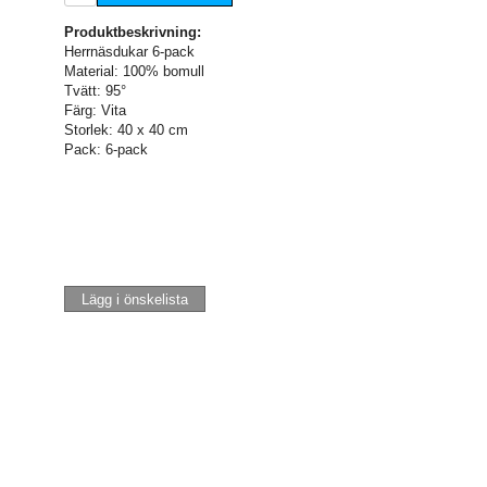
Produktbeskrivning:
Herrnäsdukar 6-pack
Material: 100% bomull
Tvätt: 95°
Färg: Vita
Storlek: 40 x 40 cm
Pack: 6-pack
Lägg i önskelista