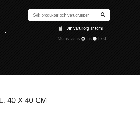
Din varukorg är tom!
l
Moms visas:
Inkl
Exkl
. 40 X 40 CM