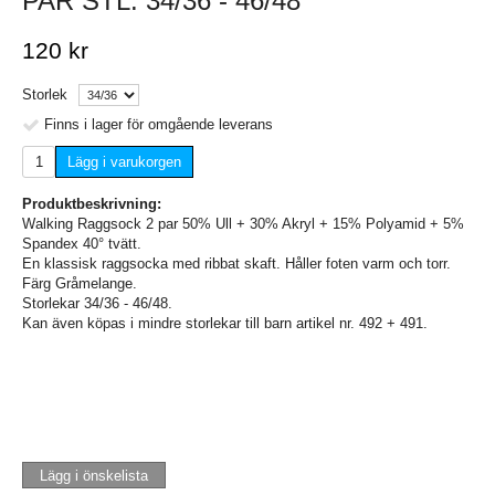
PAR STL. 34/36 - 46/48
120 kr
Storlek
Finns i lager för omgående leverans
Lägg i varukorgen
Produktbeskrivning:
Walking Raggsock 2 par 50% Ull + 30% Akryl + 15% Polyamid + 5%
Spandex 40° tvätt.
En klassisk raggsocka med ribbat skaft. Håller foten varm och torr.
Färg Gråmelange.
Storlekar 34/36 - 46/48.
Kan även köpas i mindre storlekar till barn artikel nr. 492 + 491.
Lägg i önskelista