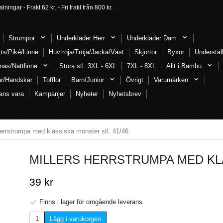
ngar - Frakt 62 kr. - Fri frakt från 800 kr.
Strumpor
Underkläder Herr
Underkläder Dam
rts/Piké/Linne
Huvtröja/Tröja/Jacka/Väst
Skjortor
Byxor
Understäl
mas/Nattlinne
Stora stl. 3XL - 6XL
7XL - 8XL
Allt i Bambu
ar/Handskar
Tofflor
Barn/Junior
Övrigt
Varumärken
ans vara
Kampanjer
Nyheter
Nyhetsbrev
Herrstrumpa med klassiska mönster stl. 41/46
MILLERS HERRSTRUMPA MED KLA
39 kr
Finns i lager för omgående leverans
Lägg i varukorgen