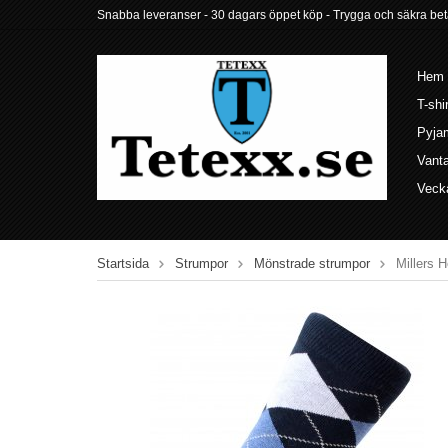
Snabba leveranser - 30 dagars öppet köp - Trygga och säkra betalni
Hem
T-shi
Pyja
Vant
Veck
Startsida
Strumpor
Mönstrade strumpor
Millers 