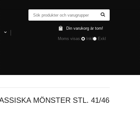
Din varukorg är tom!
l
Moms visas:
Inkl
Exkl
SSISKA MÖNSTER STL. 41/46