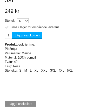
5XL
249 kr
Storlek
Finns i lager för omgående leverans
Lägg i varukorgen
Produktbeskrivning:
Pikétröja
Varumärke: Marine
Material: 100% bomull
Tvätt: 40°
Färg: Rosa
Storlekar: S - M - L - XL - XXL - 3XL - 4XL - 5XL
Lägg i önskelista