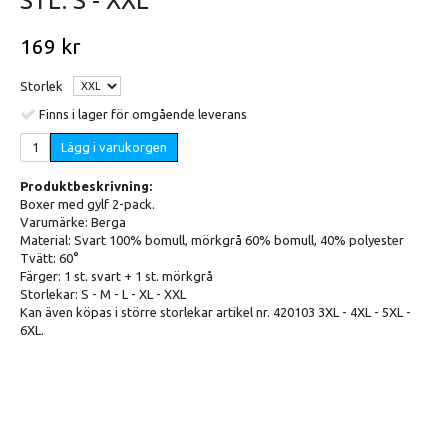
STL. S - XXL
169 kr
Storlek
Finns i lager för omgående leverans
Lägg i varukorgen
Produktbeskrivning:
Boxer med gylf 2-pack.
Varumärke: Berga
Material: Svart 100% bomull, mörkgrå 60% bomull, 40% polyester
Tvätt: 60°
Färger: 1 st. svart + 1 st. mörkgrå
Storlekar: S - M - L - XL - XXL
Kan även köpas i större storlekar artikel nr. 420103 3XL - 4XL - 5XL -
6XL.